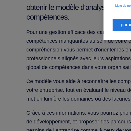
obtenir le modèle d'analyse des l
Liste de no
compétences.
para
Pour une gestion efficace des carrières, il es
compétences manquantes au sein de votre en
compréhension vous permet d'orienter les e
professionnels alignés avec leurs aspirations
global de compétences dans votre organisati
Ce modèle vous aide à reconnaître les comp
votre entreprise, tout en évaluant le niveau 
met en lumière les domaines où des lacunes 
Grâce à ces informations, vous pourrez priori
de développement, et proposer des parcours
besoins de l’entreprise comme à ceux de vos