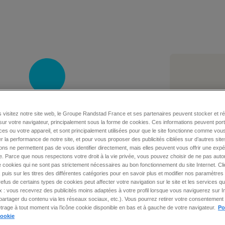
e-mail p
 visitez notre site web, le Groupe Randstad France et ses partenaires peuvent stocker et r
sur votre navigateur, principalement sous la forme de cookies. Ces informations peuvent por
es ou votre appareil, et sont principalement utilisées pour que le site fonctionne comme vous
r la performance de notre site, et pour vous proposer des publicités ciblées sur d’autres site
prénom
ons ne permettent pas de vous identifier directement, mais elles peuvent vous offrir une exp
. Parce que nous respectons votre droit à la vie privée, vous pouvez choisir de ne pas autor
 cookies qui ne sont pas strictement nécessaires au bon fonctionnement du site Internet. Cl
 puis sur les titres des différentes catégories pour en savoir plus et modifier nos paramètres 
 refus de certains types de cookies peut affecter votre navigation sur le site et les services
ex : vous recevrez des publicités moins adaptées à votre profil lorsque vous naviguerez sur I
artager du contenu via les réseaux sociaux, etc.). Vous pourrez retirer votre consentement 
Randsta
rage à tout moment via l’icône cookie disponible en bas et à gauche de votre navigateur.
Po
cookie
vous a