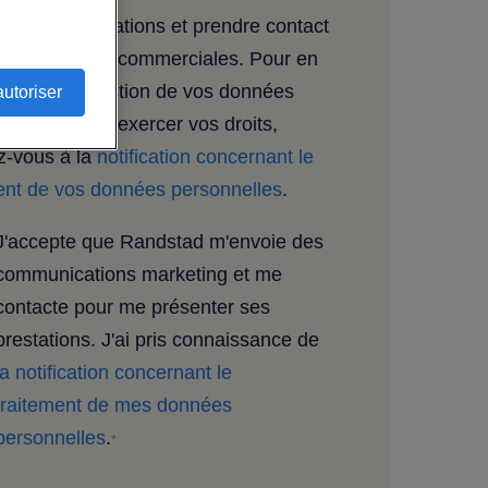
ant nos prestations et prendre contact
us à des fins commerciales. Pour en
plus sur la gestion de vos données
autoriser
elles et pour exercer vos droits,
z-vous à la
notification concernant le
ent de vos données personnelles
.
J'accepte que Randstad m'envoie des
communications marketing et me
contacte pour me présenter ses
prestations. J'ai pris connaissance de
la notification concernant le
traitement de mes données
personnelles
.
*