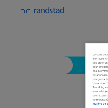
Lorsque vous
informations 
vos préférenc
pour améliore
ces informati
personnalisée
catégories de
“paramétrer”,
Toutefois, le
vous offrir (
pourrez pas p
votre paramét
matière de 