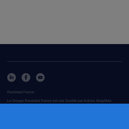
Randstad France
Le Groupe Randstad France est une Société par Actions Simplifiée
immatriculée au Registre du Commerce et des Sociétés de Bobigny sous
le numéro 702 028 234.
RANDSTAD, PARTNER FOR TALENT est une marque déposée de ©
Randstad N.V. 2024.