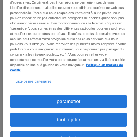
ligne.
d’autres sites. En général, ces informations ne permettent pas de vous
identifier directement, mais elles peuvent vous offrir une expérience web plus
personnalisée. Parce que nous respectons votre droit à la vie privée, vous
Avec les bons outils et technologies, l’intégration
pouvez choisir de ne pas autoriser les catégories de cookies qui ne sont pas
en ligne est plus rapide et plus efficace que le
strictement nécessaires au bon fonctionnement du site Internet. Cliquez sur
déploiement traditionnel des employés.
“paramétrer”, puis sur les titres des différentes catégories pour en savoir plus
et modifier nos paramètres par défaut. Toutefois, le refus de certains types de
cookies peut affecter votre navigation sur le site et les services que nous
Voici quelques raisons pour lesquelles opter pour
pouvons vous offrir (ex : vous recevrez des publicités moins adaptées à votre
l’intégration en ligne peut être bénéfique pour
profil lorsque vous naviguerez sur Internet, vous ne pourrez pas partager du
votre entreprise :
contenu via les réseaux sociaux, etc.). Vous pourrez retirer votre
consentement ou modifier votre paramétrage à tout moment via l’icône cookie
économies de temps et de coûts
disponible en bas et à gauche de votre navigateur.
Politique en matière de
cookie
capacités d’automatisation renforcées
Liste de nos partenaires
opérations RH simplifiées
paramétrer
tout rejeter